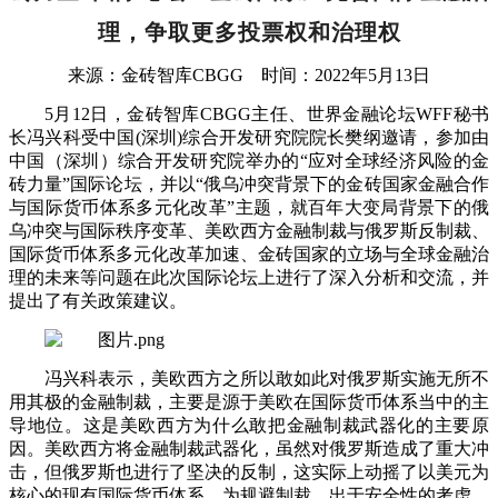
理
，
争取更多投票权和治理权
来源：
金砖智库
CBGG
时间：
202
2
年
5
月
13
日
5
月
12
日，金砖智库
CBGG
主任、世界金融论坛
WFF
秘书
长冯兴科受中国
(
深圳
)
综合开发研究院院长樊纲邀请，参加由
中国（深圳）综合开发研究院举办的
“
应对全球经济风险的金
砖力量
”
国际论坛，并以
“
俄乌冲突背景下的金砖国家金融合作
与国际货币体系多元化改革
”
主题，就百年大变局背景下的俄
乌冲突与国际秩序变革、美欧西方金融制裁与俄罗斯反制裁、
国际货币体系多元化改革加速、金砖国家的立场与全球金融治
理的未来等问题在此次国际论坛上进行了深入分析和交流，并
提出了有关政策建议。
冯兴科表示，美欧西方之所以敢如此对俄罗斯实施无所不
用其极的金融制裁，主要是源于美欧在国际货币体系当中的主
导地位。这是美欧西方为什么敢把金融制裁武器化的主要原
因。美欧西方将金融制裁武器化，虽然对俄罗斯造成了重大冲
击，但俄罗斯也进行了坚决的反制，这实际上动摇了以美元为
核心的现有国际货币体系。为规避制裁，出于安全性的考虑，