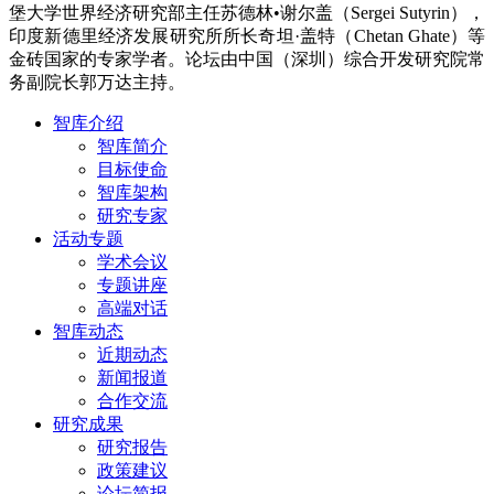
堡大学世界经济研究部主任苏德林
•
谢尔盖（
Sergei Sutyrin
），
印度新德里经济发展研究所所长奇坦
·
盖特（
Chetan Ghate
）等
金砖国家的专家学者。论坛由中国（深圳）综合开发研究院常
务副院长郭万达主持。
智库介绍
智库简介
目标使命
智库架构
研究专家
活动专题
学术会议
专题讲座
高端对话
智库动态
近期动态
新闻报道
合作交流
研究成果
研究报告
政策建议
论坛简报