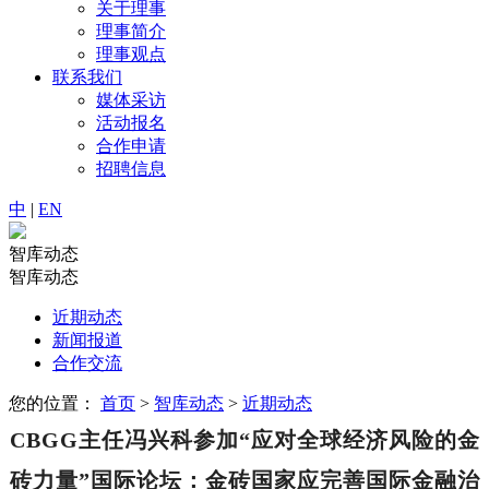
关于理事
理事简介
理事观点
联系我们
媒体采访
活动报名
合作申请
招聘信息
中
|
EN
智库动态
智库动态
近期动态
新闻报道
合作交流
您的位置：
首页
>
智库动态
>
近期动态
CBGG
主任冯兴科参加
“
应对全球经济风险的金
砖力量
”
国际论坛：金砖国家应完善国际金融治