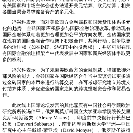
有关国家和市场主体会想办法避开美元结算、欧元结算，相关
各国当局会寻求储备资产的多元化。
冯兴科表示，面对美欧西方金融霸权和国际货币体系多元
化的趋势，金砖国家应积极参与国际金融治理改革
,
推动现有
国际金融体系朝着更加合理更加公平的方向发展。金砖国家要
在现有的国际金融合作框架下积极合作，共同行动，以争取更
多的治理权（如在
IMF
、
SWIFT
中的投票权），并尽可能在现
有国际金融治理框架当中代表发展中国家和新兴经济体争取更
多的权利。
冯兴科表示，为了规避美欧西方的金融制裁，增加抵御外
部风险的能力，金砖国家在国际经济合作当中应该尝试更多通
过金砖国家的本币来进行结算交易，亦可考虑研究建立跨境支
付结算体系，来促进金砖国家之间的跨境投融资合作和贸易合
作。
此次线上国际论坛发言的其他嘉宾有中国社会科学院欧洲
研究所所长冯仲平，俄罗斯莫斯科国立大学亚非学院院长艾里
克斯
•
马斯洛夫（
Alexey Maslov
），印度前中央银行行长苏巴
拉奥（
Duvvuri Subbarao
），南非约翰内斯堡大学非洲
—
中国
研究中心主任戴维
·
蒙亚埃（
David Monyae
），俄罗斯圣彼得